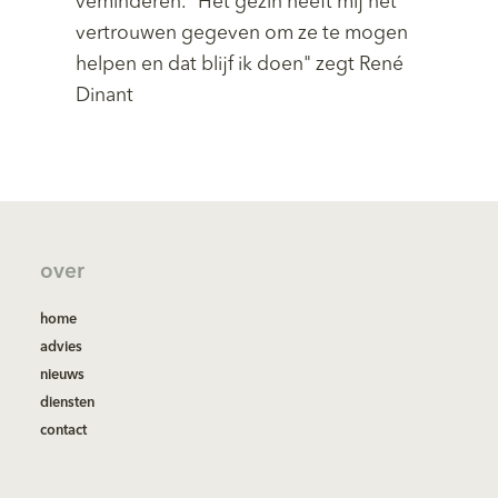
veminderen. "Het gezin heeft mij het
vertrouwen gegeven om ze te mogen
helpen en dat blijf ik doen" zegt René
Dinant
over
home
advies
nieuws
diensten
contact